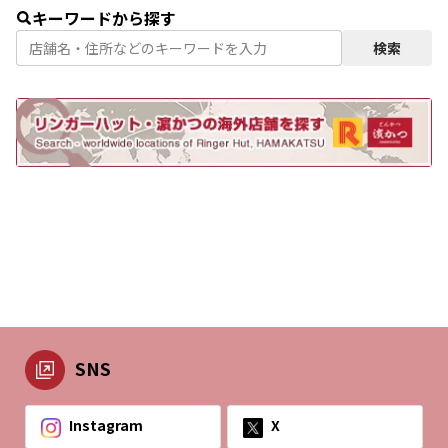
福岡県
熊本県
長崎県
宮崎県
キーワードから探す
検索
佐賀県
大分県
鹿児島県
SNS
Instagram
X