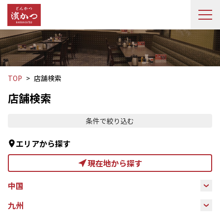
とんかつ 濵かつ
メ
TOP
店舗検索
店舗検索
条件で絞り込む
エリアから探す
現在地から探す
中国
九州
広島県
山口県